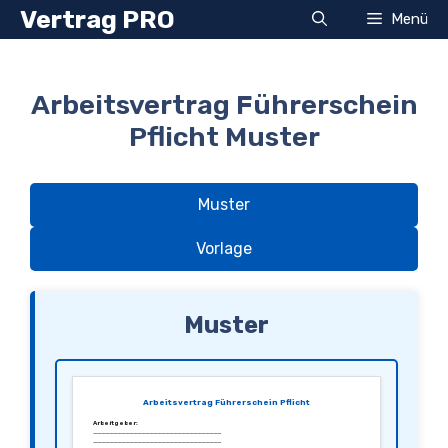
Zum
Vertrag PRO
Menü
Inhalt
springen
Arbeitsvertrag Führerschein
Pflicht Muster
Muster
Vorlage
Muster
Arbeitsvertrag Führerschein Pflicht
Arbeitgeber:
________________________________
________________________________