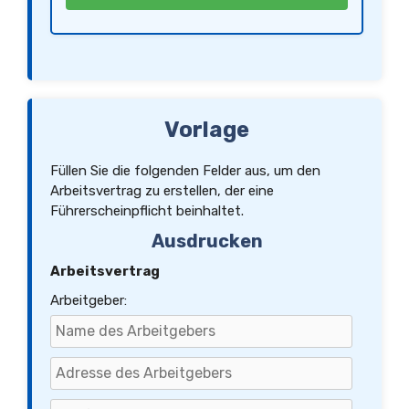
Diese Verschwiegenheitsverpflichtung bleibt auch nach Beendigung des Arbeitsverhältnisses
bestehen.
9. Datenschutz
Der Arbeitgeber verpflichtet sich, die geltenden Datenschutzbestimmungen zu beachten.
Der Arbeitnehmer willigt in die Verarbeitung seiner personenbezogenen Daten ein, soweit dies für
das Arbeitsverhältnis erforderlich ist.
10. Schlussbestimmungen
Änderungen und Ergänzungen des Arbeitsvertrages bedürfen der Schriftform.
Sollten einzelne Bestimmungen dieses Vertrages unwirksam sein oder werden, so bleibt der
Vertrag im Übrigen wirksam. Die Parteien verpflichten sich, unwirksame Bestimmungen durch
wirksame zu ersetzen, die dem wirtschaftlichen Zweck der unwirksamen Bestimmung möglichst
nahekommen.
Es gilt das Recht der Bundesrepublik Deutschland.
Vorlage
Gerichtsstand für alle Streitigkeiten aus diesem Arbeitsvertrag ist der Sitz des Arbeitgebers,
sofern der Arbeitnehmer Kaufmann ist.
Füllen Sie die folgenden Felder aus, um den
Arbeitsvertrag zu erstellen, der eine
Führerscheinpflicht beinhaltet.
Ausdrucken
Arbeitsvertrag
Arbeitgeber: