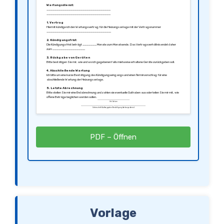
Wartungsdienst:
________________________________
________________________________
1. Vertrag
Hiermit kündige ich den Wartungsvertrag für die Heizungsanlage mit der Vertragsnummer
________________________________.
2. Kündigungsfrist
Die Kündigungsfrist beträgt _______ Monate zum Monatsende. Das Vertragsverhältnis endet daher
zum ________________.
3. Rückgabe von Geräten
Bitte bestätigen Sie mir, wie und wo ich gegebenenfalls mietweise erhaltene Geräte zurückgeben soll.
4. Abschließende Wartung
Ich bitte um eine kurze Bestätigung des Kündigungseingangs und einen Terminvorschlag für eine
abschließende Wartung der Heizungsanlage.
5. Letzte Abrechnung
Bitte stellen Sie mir eine Endabrechnung und zahlen sie eventuelle Guthaben aus oder teilen Sie mir mit, wie
offene Beträge beglichen werden sollen.
________________________________
Ort, Datum
________________________________ ________________________________
Unterschrift Auftraggeber Bestätigung Wartungsdienst
PDF – Öffnen
Vorlage