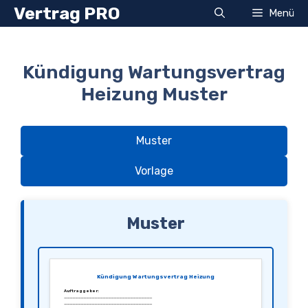
Zum
Vertrag PRO
Menü
Inhalt
springen
Kündigung Wartungsvertrag
Heizung Muster
Muster
Vorlage
Muster
Kündigung Wartungsvertrag Heizung
Auftraggeber:
________________________________
________________________________