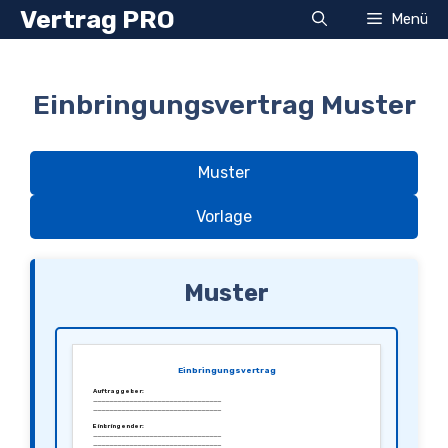
Zum
Vertrag PRO
Menü
Inhalt
springen
Einbringungsvertrag Muster
Muster
Vorlage
Muster
Einbringungsvertrag
Auftraggeber:
________________________________
________________________________
Einbringender:
________________________________
________________________________