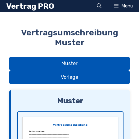
Zum
Vertrag PRO
Menü
Inhalt
springen
Vertragsumschreibung
Muster
Muster
Vorlage
Muster
Vertragsumschreibung
Auftraggeber:
________________________________
________________________________