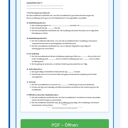
Auszubildende/r:
________________________________
________________________________
1. Vertragsgegenstand
Der/die Ausbildende verpflichtet sich, den/die Auszubildende/n gemäß den Bestimmungen des
Berufsausbildungsvertrages zur/zum Medizinischen Fachangestellten auszubilden.
2. Ausbildungsdauer
Die Ausbildung beginnt am ________________ und endet am ________________.
Die Probezeit beträgt ______ Monate.
Der/die Auszubildende verpflichtet sich, die Ausbildung mit bestem Bemühen zur erfolgreichen
Beendigung zu führen.
3. Ausbildungsinhalte
Der/die Ausbildende stellt sicher, dass der/die Auszubildende die im Ausbildungsrahmenplan
vorgesehenen Kenntnisse und Fertigkeiten vermittelt bekommt.
Der/die Auszubildende verpflichtet sich, die anfallenden Tätigkeiten sorgfältig und
ordnungsgemäß auszuführen.
4. Vergütung
Der/die Auszubildende erhält eine Ausbildungsvergütung in Höhe von ______ Euro pro Monat im
ersten Ausbildungsjahr, ______ Euro im zweiten Ausbildungsjahr und ______ Euro im dritten
Ausbildungsjahr.
Die Vergütung ist spätestens am letzten Arbeitstag eines jeden Monats fällig.
5. Arbeitszeiten
Die regelmäßige wöchentliche Arbeitszeit beträgt _____ Stunden.
Überstunden sind nur in Ausnahmefällen und gegen entsprechende Vergütung oder Freizeit
auszugleichen.
6. Urlaub
Der/die Auszubildende hat Anspruch auf ______ Arbeitstage Urlaub pro Kalenderjahr.
Urlaubsanträge sind frühzeitig schriftlich einzureichen und bedürfen der Zustimmung des/der
Ausbildenden.
7. Pflichten des/der Ausbildenden
Der/die Ausbildende verpflichtet sich, den/die Auszubildende/n für die Berufsschule freizustellen
und ihn/sie bei Prüfungen zu unterstützen.
Der/die Ausbildende verpflichtet sich, die Ausbildung planmäßig, dem Ausbildungsrahmenplan
________________________________
entsprechend, durchzuführen.
Ort, Datum
________________________________ ________________________________
Unterschrift Ausbildende/r Unterschrift Auszubildende/r
8. Pflichten des/der Auszubildenden
Der/die Auszubildende verpflichtet sich, die Möglichkeiten zur Vermittlung der Ausbildungsinhalte
wahrzunehmen.
Der/die Auszubildende verpflichtet sich, die Berufsschule regelmäßig zu besuchen und an den
Prüfungen teilzunehmen.
PDF – Öffnen
9. Kündigung