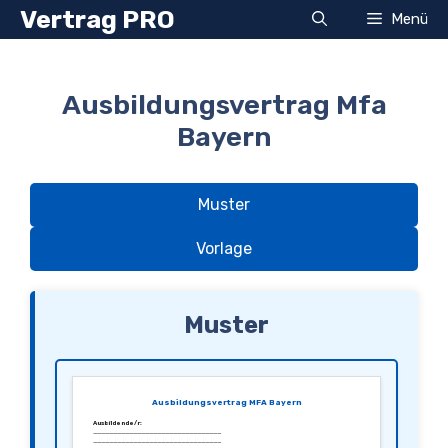
Zum
Vertrag PRO
Menü
Inhalt
springen
Ausbildungsvertrag Mfa
Bayern
Muster
Vorlage
Muster
Ausbildungsvertrag MFA Bayern
Ausbildende/r:
________________________________
________________________________