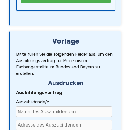
Während der Probezeit kann das Ausbildungsverhältnis ohne Einhaltung einer Kündigungsfrist und
ohne Angabe von Gründen jederzeit gekündigt werden.
Nach der Probezeit kann das Ausbildungsverhältnis nur aus wichtigem Grund ohne Einhaltung einer
Kündigungsfrist gekündigt werden.
Nach der Probezeit kann das Ausbildungsverhältnis mit einer Kündigungsfrist von vier Wochen
gekündigt werden, wenn der/die Auszubildende die Ausbildung aufgeben oder eine andere
Berufstätigkeit ergreifen möchte.
Alle Kündigungen bedürfen der Schriftform.
10. Schlussbestimmungen
Änderungen und Ergänzungen dieses Vertrages bedürfen der Schriftform.
Sollten einzelne Bestimmungen dieses Vertrages unwirksam sein oder werden, bleibt die
Wirksamkeit des Vertrages im Übrigen unberührt. Die unwirksame Bestimmung ist durch eine
wirksame Bestimmung zu ersetzen, die dem wirtschaftlichen Zweck der unwirksamen
Bestimmung am nächsten kommt.
Vorlage
Es gilt deutsches Recht.
Gerichtsstand ist der Sitz des/der Ausbildenden, sofern der/die Auszubildende Kaufmann ist.
Bitte füllen Sie die folgenden Felder aus, um den
Ausbildungsvertrag für Medizinische
Fachangestellte im Bundesland Bayern zu
erstellen.
Ausdrucken
Ausbildungsvertrag
Auszubildende/r: