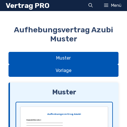
Zum
Vertrag PRO
Menü
Inhalt
springen
Aufhebungsvertrag Azubi
Muster
Muster
Vorlage
Muster
Aufhebungsvertrag Azubi
Auszubildender:
________________________________
________________________________