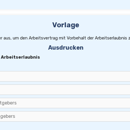
Es gilt das Recht der Bundesrepublik Deutschland.
Gerichtsstand für alle Streitigkeiten aus diesem Vertrag ist der Sitz des Arbeitgebers, sofern der Arbeitnehmer Kaufmann ist.
Dieser Vertrag enthält alle zwischen den Parteien getroffenen Vereinbarungen. Nebenabreden bestehen nicht.
Vorlage
er aus, um den Arbeitsvertrag mit Vorbehalt der Arbeitserlaubnis z
Ausdrucken
 Arbeitserlaubnis