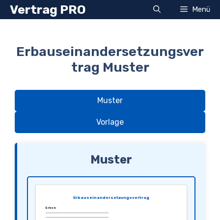
Zum
Vertrag PRO
Menü
Inhalt
springen
Erbauseinandersetzungsver
trag Muster
Muster
Vorlage
Muster
Erbauseinandersetzungsvertrag
Erben:
________________________________
________________________________